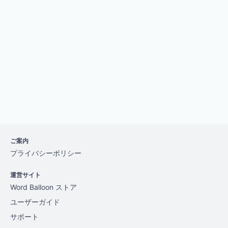
やーまん
2年前
Word Balloonがセキュリティチェックを受けており、
ただいま公開停止中です。
既に改良版の申請はしています。
10日以上経過していますが、レビューが始まらないた
め未だ再開の目処が立っておりません。
公開再開まで今しばらくお待ちください。
2024年6月28日
やーまん
ご案内
2年前
プライバシーポリシー
Word Balloon 4.21.1
Word Balloon PRO 4.21.1
運営サイト
リリースしました。
Word Balloon ストア
PHP8環境で発生するエラーを解消いたしました。
ユーザーガイド
2024年5月4日
サポート