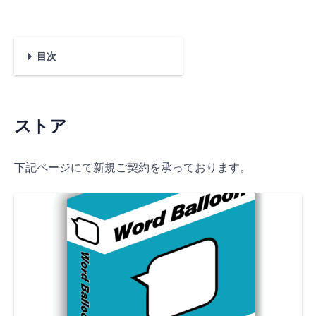
目次
1
2
3
4
5
ストア
使い方 説明書
デモ
よくあるご質問 (FAQ)
不具合などのお問い合わせ
ストア
下記ページにて新規ご契約を承っております。