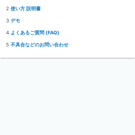
2
使い方 説明書
2024年7月12日
やーまん
3
デモ
2年前
4
Word Balloonにpolyfill.ioを利用してIE対策をしており
よくあるご質問 (FAQ)
ました。
5
不具合などのお問い合わせ
これを機に段階的にIEは動作対象外にしようと思いま
す。
2024年7月4日
やーまん
2年前
Word Balloon 4.22.2
Word Balloon PRO 4.22.0
リリースしました。
Word Balloonのpolyfill.io外しやその他セキュリティ
アップデートが主です。
2024年7月4日