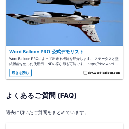
Word Balloon PRO 公式デモリスト
Word Balloon PROによって出来る機能を紹介します。 ステータスと壁
紙機能を使った使用例 LINEの様な形も可能です。 https://dev.word-
balloon.com/word-balloon-pro/demo/status-and-w…
続きを読む
dev.word-balloon.com
よくあるご質問 (FAQ)
過去に頂いたご質問をまとめています。